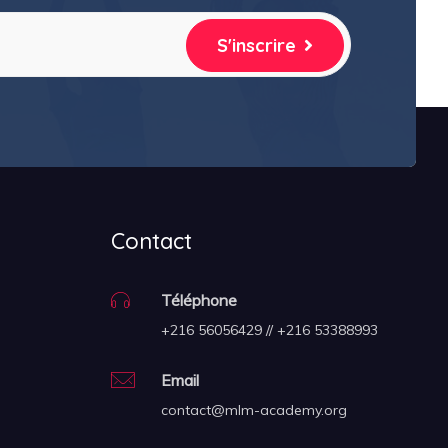
S'inscrire
Contact
Téléphone
+216 56056429 // +216 53388993
Email
contact@mlm-academy.org