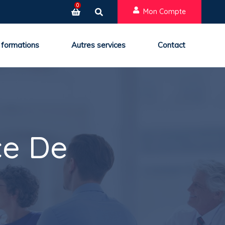
0
Mon Compte
 formations
Autres services
Contact
ce De