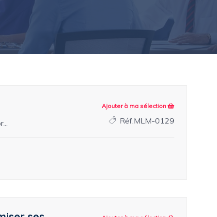
Ajouter à ma sélection
Réf.MLM-0129
...
miser ses